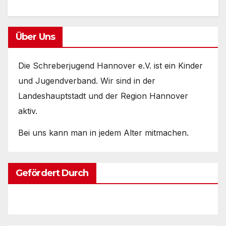
a
nt
w
h
m
ei
c
er
itt
at
ail
le
e
e
er
s
n
Über Uns
b
st
A
o
p
Die Schreberjugend Hannover e.V. ist ein Kinder
o
p
und Jugendverband. Wir sind in der
k
Landeshauptstadt und der Region Hannover
aktiv.
Bei uns kann man in jedem Alter mitmachen.
Gefördert Durch