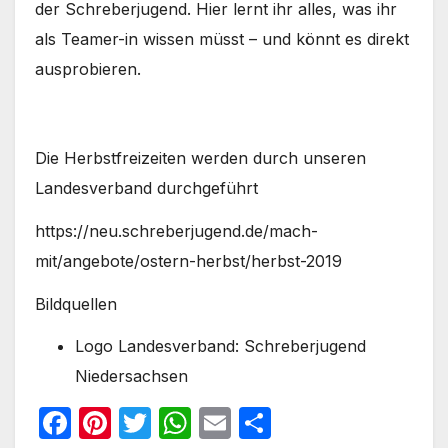
der Schreberjugend. Hier lernt ihr alles, was ihr
als Teamer-in wissen müsst – und könnt es direkt
ausprobieren.
Die Herbstfreizeiten werden durch unseren
Landesverband durchgeführt
https://neu.schreberjugend.de/mach-
mit/angebote/ostern-herbst/herbst-2019
Bildquellen
Logo Landesverband: Schreberjugend
Niedersachsen
F
Pi
T
W
E
T