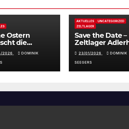
AKTUELLES
UNCATEGORIZED
LES
ZELTLAGER
e Ostern
Save the Date –
scht die
Zeltlager Adler
reberjugend
2026
4/2026
DOMINIK
23/01/2026
DOMINIK
nover
RS
SEEGERS