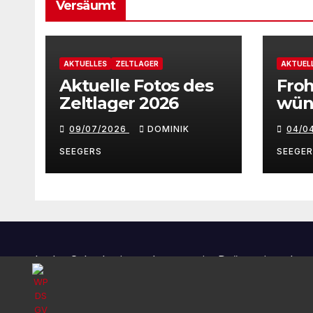
Versäumt
AKTUELLES
ZELTLAGER
AKTUEL
Aktuelle Fotos des
Froh
Zeltlager 2026
wün
Sch
09/07/2026
DOMINIK
04/0
Han
SEEGERS
SEEGE
In der Schreberjugend sagen wir „Du“ zu einander,
wie unter Freunden üblich.