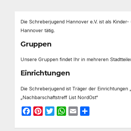
Die Schreberjugend Hannover e.V. ist als Kinde
Hannover tätig.
Gruppen
Unsere Gruppen findet Ihr in mehreren Stadtteil
Einrichtungen
Die Schreberjugend ist Träger der Einrichtungen 
„Nachbarschaftstreff List NordOst“
F
Pi
T
W
E
T
a
nt
w
h
m
ei
c
er
itt
at
ail
le