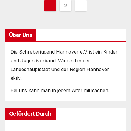
Seitennummerieru
1
2
der
Beiträge
Über Uns
Die Schreberjugend Hannover e.V. ist ein Kinder
und Jugendverband. Wir sind in der
Landeshauptstadt und der Region Hannover
aktiv.
Bei uns kann man in jedem Alter mitmachen.
Gefördert Durch