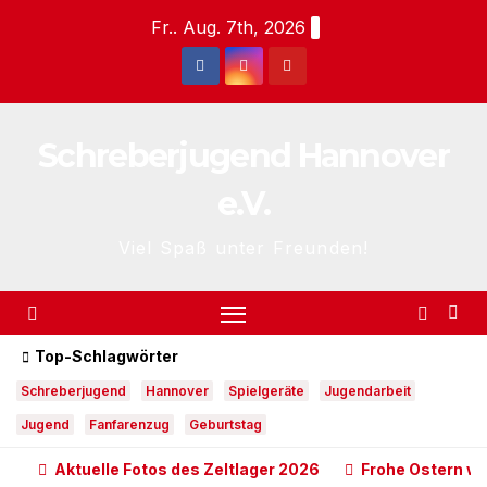
Zum
Fr.. Aug. 7th, 2026
Inhalt
springen
Schreberjugend Hannover
e.V.
Viel Spaß unter Freunden!
Top-Schlagwörter
Schreberjugend
Hannover
Spielgeräte
Jugendarbeit
Jugend
Fanfarenzug
Geburtstag
Aktuelle Fotos des Zeltlager 2026
Frohe Ostern w