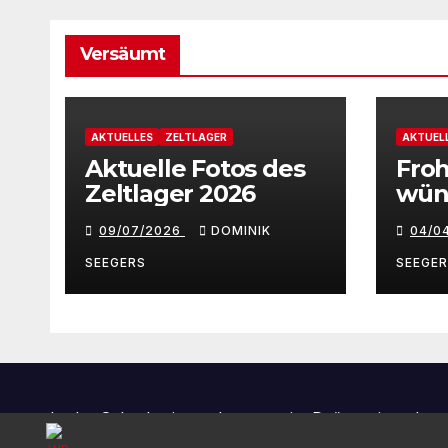
Versäumt
AKTUELLES
ZELTLAGER
AKTUEL
Aktuelle Fotos des
Froh
Zeltlager 2026
wün
Sch
09/07/2026
DOMINIK
04/0
Han
SEEGERS
SEEGE
In der Schreberjugend sagen wir „Du“ zu einander,