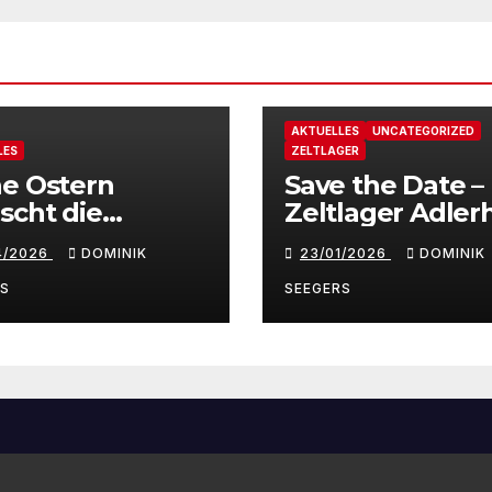
AKTUELLES
UNCATEGORIZED
LES
ZELTLAGER
e Ostern
Save the Date –
scht die
Zeltlager Adler
reberjugend
2026
4/2026
DOMINIK
23/01/2026
DOMINIK
nover
RS
SEEGERS