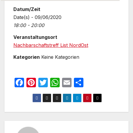
Datum/Zeit
Date(s) - 09/06/2020
18:00 - 20:00
Veranstaltungsort
Nachbarschaftstreff List NordOst
Kategorien
Keine Kategorien
F
Pi
T
W
E
T
a
nt
w
h
m
ei
c
er
itt
at
ail
le
e
e
er
s
n
b
st
A
o
p